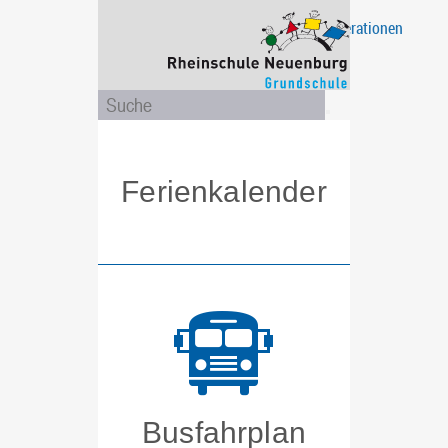
Projekte
Eltern
Unsere
Ganztagsschule
Das
Kooperationen
/
Schule
sind
Aktionen
wir
Ferienkalender
Busfahrplan