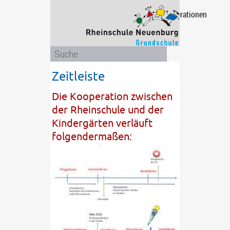
Projekte
Eltern
Unsere
Ganztagsschule
Das
Kooperationen
/
Schule
sind
Aktionen
wir
Zeitleiste
Die Kooperation zwischen
der Rheinschule und der
Kindergärten verläuft
folgendermaßen: