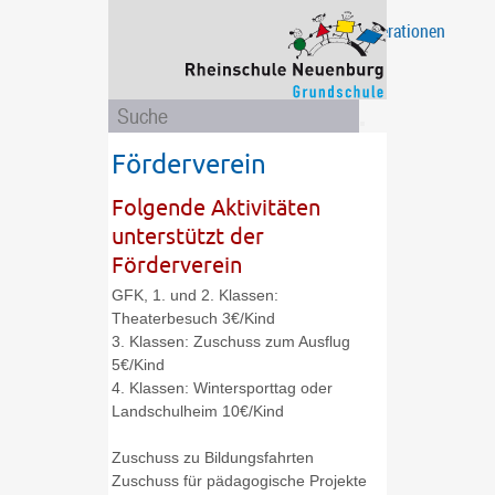
Projekte
Eltern
Unsere
Ganztagsschule
Das
Kooperationen
/
Schule
sind
Aktionen
wir
Förderverein
Folgende Aktivitäten
unterstützt der
Förderverein
GFK, 1. und 2. Klassen:
Theaterbesuch 3€/Kind
3. Klassen: Zuschuss zum Ausflug
5€/Kind
4. Klassen: Wintersporttag oder
Landschulheim 10€/Kind
Zuschuss zu Bildungsfahrten
Zuschuss für pädagogische Projekte