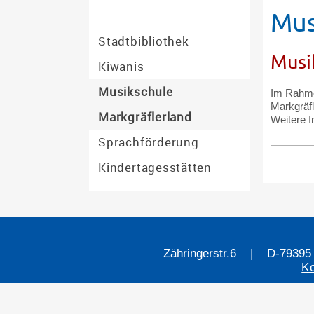
Mus
Stadtbibliothek
Musi
Ruheoase
Kiwanis
Musikschule
Im Rahme
mehr Infos
Markgräfl
Markgräflerland
Weitere I
Sprachförderung
Kindertagesstätten
Zähringerstr.6 | D-79395
K