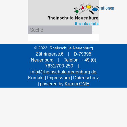
Projekte
Eltern
Unsere
Ganztagsschule
Das
Kooperationen
/
Schule
sind
Aktionen
wir
© 2023 Rheinschule Neuenburg
Zähringerstr.6 | D-79395
Neuenburg | Telefon: + 49 (0)
7631/700-250 |
info@rheinschule.neuenburg.de
Kontakt
|
Impressum
|
Datenschutz
| powered by
Komm.ONE