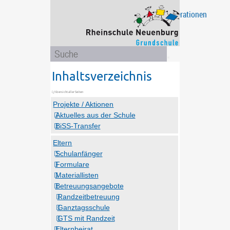
Projekte
Eltern
Unsere
Ganztagsschule
Das
Kooperationen
/
Schule
sind
Aktionen
wir
Inhaltsverzeichnis
Projekte / Aktionen
Aktuelles aus der Schule
BiSS-Transfer
Eltern
Schulanfänger
Formulare
Materiallisten
Betreuungsangebote
Randzeitbetreuung
Ganztagsschule
GTS mit Randzeit
Elternbeirat