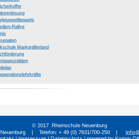
cherkoffer
torenlesung
rlesewettbewerb
dien-Rallye
nis
esepaten
kschule Markgräflerland
chförderung
ertagesstätten
itplan
operationslehrkräfte
© 2017 Rheinschule Neuenburg
 Neuenburg | Telefon: + 49 (0) 7631/700-250 |
info
ontakt
|
Impressum
|
Datenschutz
| powered by
Komm.O