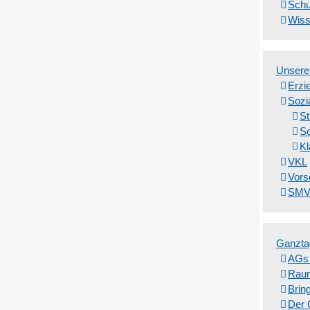
Schu
Wiss
Unsere
Erzi
Vielfalt leben
Sozi
St
So
mehr Infos
Kl
VKL
Vors
SM
Ganzta
AGs 
Raum
Brin
Der 