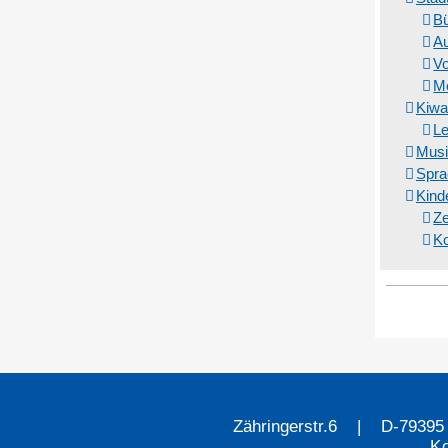
Bü
Au
Vo
Me
Kiwa
L
Musi
Spra
Kind
Ze
Ko
Miteinander lernen
mehr Infos
Zähringerstr.6 | D-79395
K