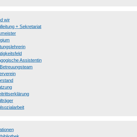
d wir
lleitung + Sekretariat
meister
egium
tungslehrerin
tigkeitsfeld
gogische Assistentin
Betreuungsteam
erverein
rstand
atzung
itrittserklärung
lträger
lsozialarbeit
ationen
bibliothek