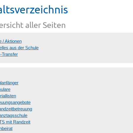
altsverzeichnis
e / Aktionen
elles aus der Schule
-Transfer
lanfänger
ulare
iallisten
euungsangebote
ndzeitbetreuung
anztagsschule
S mit Randzeit
nbeirat