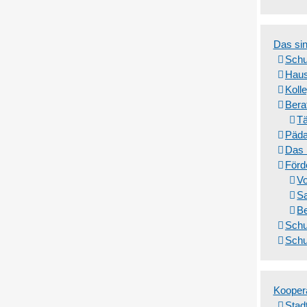
Das sin
Schu
Haus
Koll
Bera
Tä
Gemeinsam Schule leben
Päda
Das 
Förd
mehr Infos
Vo
S
Be
Schu
Schu
Kooper
Stadt