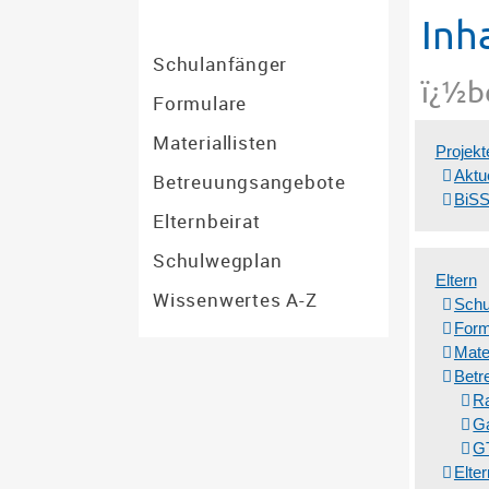
Inh
Schulanfänger
Ruheoase
Formulare
Materiallisten
Projekt
mehr Infos
Aktu
Betreuungsangebote
BiSS
Elternbeirat
Schulwegplan
Eltern
Wissenwertes A-Z
Schu
Form
Mater
Betr
Ra
G
GT
Elter