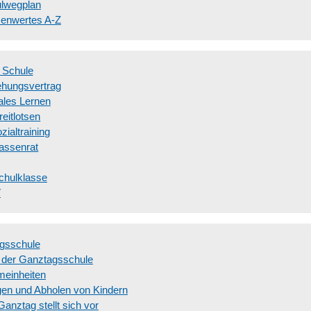
lwegplan
enwertes A-Z
 Schule
ehungsvertrag
ales Lernen
reitlotsen
zialtraining
assenrat
chulklasse
V
gsschule
der Ganztagsschule
einheiten
gen und Abholen von Kindern
Ganztag stellt sich vor