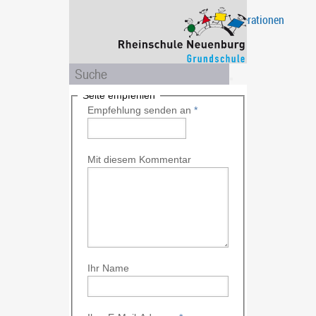
Projekte
Eltern
Unsere
Ganztagsschule
Das
Kooperationen
/
Schule
sind
Aktionen
wir
Seite empfehlen
Empfehlung senden an
*
Mit diesem Kommentar
Ihr Name