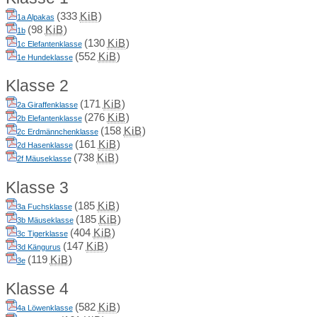
(333
KiB
)
1a Alpakas
(98
KiB
)
1b
(130
KiB
)
1c Elefantenklasse
(552
KiB
)
1e Hundeklasse
Klasse 2
(171
KiB
)
2a Giraffenklasse
(276
KiB
)
2b Elefantenklasse
(158
KiB
)
2c Erdmännchenklasse
(161
KiB
)
2d Hasenklasse
(738
KiB
)
2f Mäuseklasse
Klasse 3
(185
KiB
)
3a Fuchsklasse
(185
KiB
)
3b Mäuseklasse
(404
KiB
)
3c Tigerklasse
(147
KiB
)
3d Kängurus
(119
KiB
)
3e
Klasse 4
(582
KiB
)
4a Löwenklasse